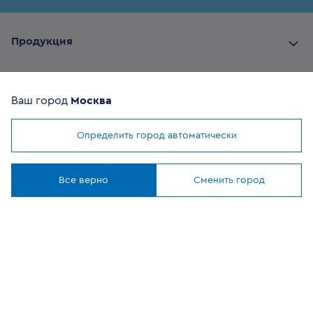
Продукция
Комплектующие
Ваш город
Москва
Помощь покупателю
Определить город автоматически
Мы используем
cookies
Где купить
Понятно
Все верно
Сменить город
О компании
Наши приложения