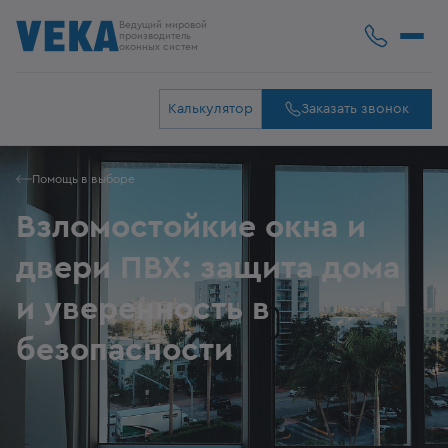
Ведущий мировой
производитель
оконных систем
Калькулятор
Заказать звонок
Помощь в выборе
Взломостойкие окна и
двери ПВХ: защита дома
и уверенность в
безопасности