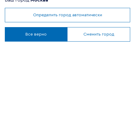
Ваш город
Москва
Помощь покупателю
Определить город автоматически
Мы используем
cookies
Где купить
Понятно
Все верно
Сменить город
О компании
Наши приложения
ОФИЦИАЛЬНЫЙ
ПАРТНЕР