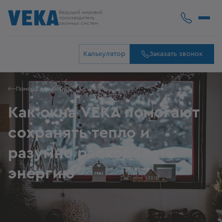
Ведущий мировой
производитель
оконных систем
Калькулятор
Заказать звонок
Помощь в выборе
Как окна VEKA помогают
сохранять тепло и
разумно расходовать
энергию