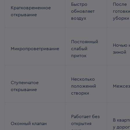
Быстро
После
Кратковременное
обновляет
готовки
открывание
воздух
уборки
Постоянный
Ночью 
Микропроветривание
слабый
зимой
приток
Несколько
Ступенчатое
положений
Межсез
открывание
створки
Работает без
В кварт
Оконный клапан
открытия
у дорог