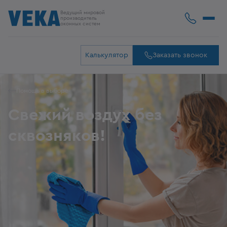
Ведущий мировой
производитель
оконных систем
Калькулятор
Заказать звонок
Помощь в выборе
Свежий воздух без
сквозняков!