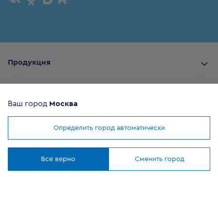
Продукция
Комплектующие
Ваш город
Москва
Помощь покупателю
Определить город автоматически
Мы используем
cookies
Где купить
Понятно
Все верно
Сменить город
О компании