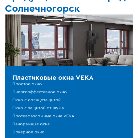
Солнечногорск
Пластиковые окна VEKA
Простое окно
Энергоэффективное окно
Окно с солнцезащитой
Окно с защитой от шума
Противовзломные окна VEKA
Панорамные окна
Эркерное окно