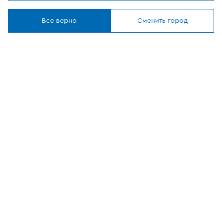
Мы используем
cookies
Где купить
Понятно
Все верно
Сменить город
О компании
Наши приложения
ОФИЦИАЛЬНЫЙ
ПАРТНЕР
8 (800) 302-20-05
Круглосуточно, бесплатно