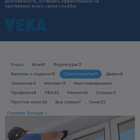
долговечность, оставаясь эффективными на
протяжении всего срока службы.
Видео
Все
81
Фурнитура
17
Балконы и лоджии
15
Стеклопакеты
17
Двери
8
Экономия
3
Монтаж
13
Многокамерные
4
Профиль
48
ПВХ
55
Ремонт
16
Отзывы
3
Простое окно
25
Все статьи
7
Окна
52
Загородное жилье
13
Показать больше