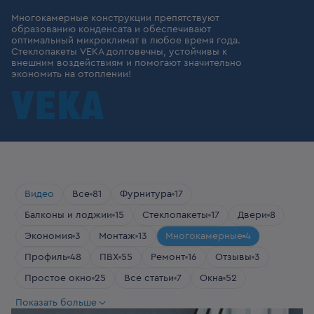
Многокамерные конструкции препятствуют
образованию конденсата и обеспечивают
оптимальный микроклимат в любое время года.
Стеклопакеты VEKA долговечны, устойчивы к
внешним воздействиям и помогают значительно
экономить на отоплении!
Видео
Все
81
Фурнитура
17
Балконы и лоджии
15
Стеклопакеты
17
Двери
8
Экономия
3
Монтаж
13
Многокамерные
4
Профиль
48
ПВХ
55
Ремонт
16
Отзывы
3
Простое окно
25
Все статьи
7
Окна
52
Загородное жилье
13
Показать больше