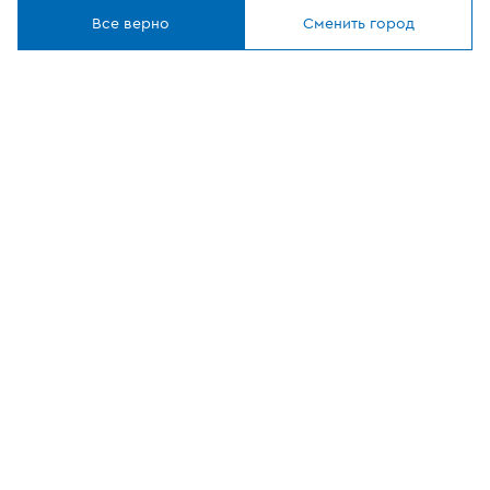
Где купить
Понятно
Все верно
Сменить город
О компании
Наши приложения
ОФИЦИАЛЬНЫЙ
ПАРТНЕР
8 (800) 302-20-05
Круглосуточно, бесплатно