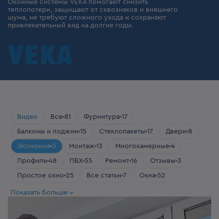
Оконные системы VEKA помогают снизить
теплопотери, защищают от сквозняков и внешнего
шума, не требуют сложного ухода и сохраняют
привлекательный вид на долгие годы.
Видео
Все
81
Фурнитура
17
Балконы и лоджии
15
Стеклопакеты
17
Двери
8
Экономия
3
Монтаж
13
Многокамерные
4
Профиль
48
ПВХ
55
Ремонт
16
Отзывы
3
Простое окно
25
Все статьи
7
Окна
52
Загородное жилье
13
Показать больше