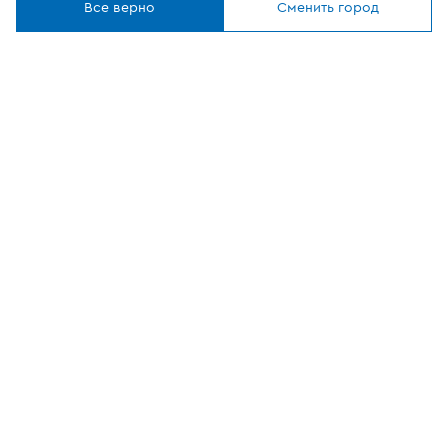
Все верно
Сменить город
О компании
Наши приложения
ОФИЦИАЛЬНЫЙ
ПАРТНЕР
8 (800) 302-20-05
Круглосуточно, бесплатно