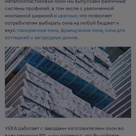
металлопластиковых окон мы выпускаем различные
системы профилей, в том числе с увеличенной
монтажной шириной и
цветные
, что позволяет
потребителям выбирать окна на любой бюджет и
вкус:
панорамные окна
,
французские окна
,
окна для
коттеджей и загородных домов
.
VEKA работает с заводами-изготовителями окон во
всех регионах РФ, и мы надеемся, что Вы найдете