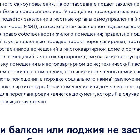
тного самоуправления. На согласование подаёт заявление
ибо его доверенное лицо. Упрощённо последовательност
: подаётся заявление в местные органы самоуправления (
 или через МФЦ), а вместе с этим заявлением подаются до
а право собственности жилого помещения; правильно под
 в установленным порядке проект перепланировки;
прот
бственников помещений в многоквартирном доме о согла
ов помещений в многоквартирном доме на такие переустро
вку помещения в многоквартирном доме; технический па
емого жилого помещения; согласие всех членов семьи на
ют в помещении в порядке социального найма); заключени
тников архитектуры (если помещение или дом являются о
для перепланировки является документ, который в случа
ет выдан заявителю.
и балкон или лоджия не за