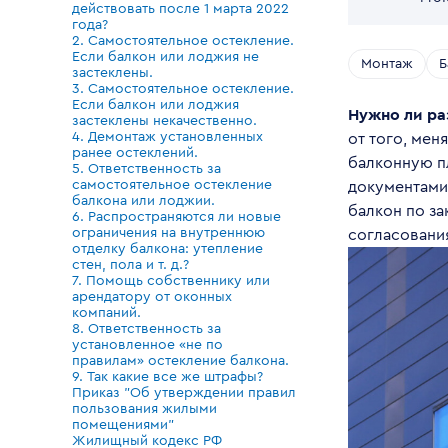
действовать после 1 марта 2022
года?
2. Самостоятельное остекление.
Если балкон или лоджия не
Монтаж
Б
застеклены.
3. Самостоятельное остекление.
Если балкон или лоджия
Нужно ли ра
застеклены некачественно.
4. Демонтаж установленных
от того, мен
ранее остеклений.
балконную п
5. Ответственность за
самостоятельное остекление
документами
балкона или лоджии.
балкон по за
6. Распространяются ли новые
ограничения на внутреннюю
согласовани
отделку балкона: утепление
стен, пола и т. д.?
7. Помощь собственнику или
арендатору от оконных
компаний.
8. Ответственность за
установленное «не по
правилам» остекление балкона.
9. Так какие все же штрафы?
Приказ "Об утверждении правил
пользования жилыми
помещениями"
Жилищный кодекс РФ