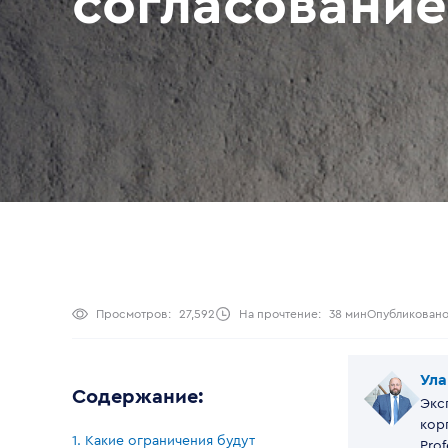
согласовани
Просмотров:
27,592
На прочтение:
38 мин
Опубликовано
Ула
Содержание:
Экс
кор
1. Какие ограничения будут
Prof