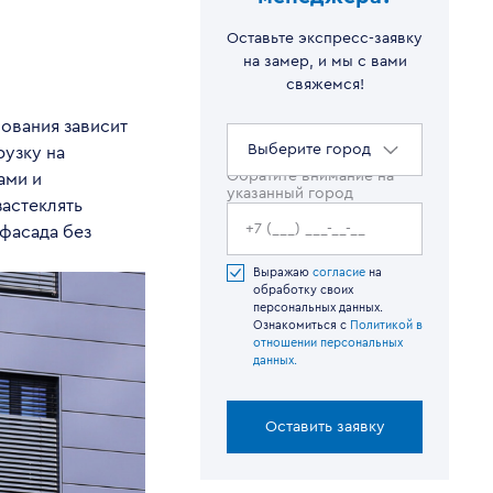
Оставьте экспресс-заявку
на замер, и мы с вами
свяжемся!
ования зависит
Выберите город
рузку на
Обратите внимание на
ами и
указанный город
астеклять
 фасада без
Выражаю
согласие
на
обработку своих
персональных данных.
Ознакомиться с
Политикой в
отношении персональных
данных.
Оставить заявку