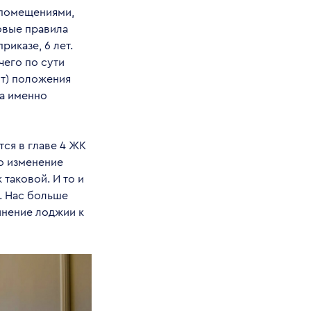
 помещениями,
овые правила
риказе, 6 лет.
чего по сути
ют) положения
 а именно
ся в главе 4 ЖК
то изменение
таковой. И то и
. Нас больше
инение лоджии к