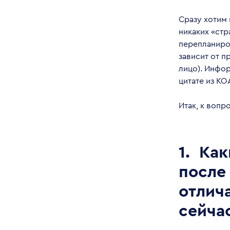
Сразу хотим 
никаких «стр
перепланиро
зависит от п
лицо). Инфор
цитате из КО
Итак, к вопр
1.
Как
после 
отлич
сейча