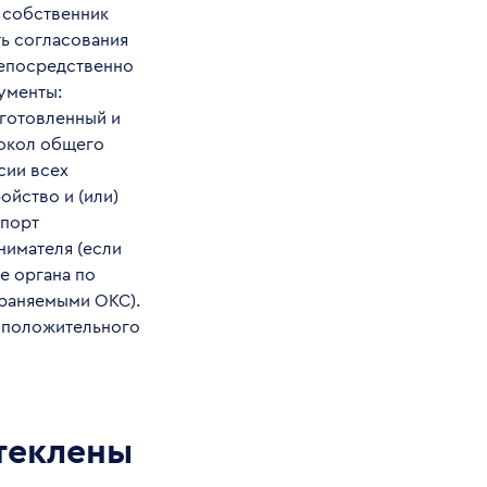
 собственник
ь согласования
непосредственно
кументы:
готовленный и
окол общего
сии всех
йство и (или)
спорт
нимателя (если
е органа по
храняемыми ОКС).
е положительного
стеклены