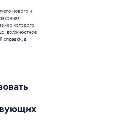
ичего нового и
езаконная
азмер которого
ицо, должностное
 справки, в
вовать
ствующих