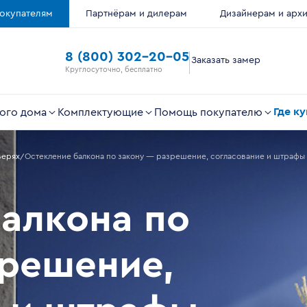
окупателям
Партнёрам и дилерам
Дизайнерам и арх
8 (800) 302-20-05
Заказать замер
Круглосуточно, бесплатно
Где к
ого дома
Комплектующие
Помощь покупателю
верях
Остекление балкона по закону — разрешение, согласование и штрафы
алкона по
зрешение,