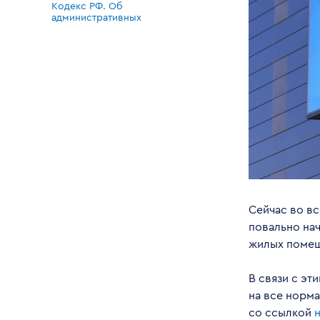
Кодекс РФ. Об
административных
правонарушениях
Сейчас во вс
повально на
жилых помещ
В связи с эт
на все норм
со ссылкой