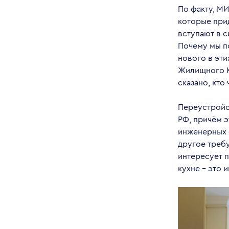
По факту, М
которые при
вступают в си
Почему мы по
нового в эти
Жилищного К
сказано, кто 
Переустройс
РФ, причём э
инженерных с
другое треб
интересует 
кухне – это 