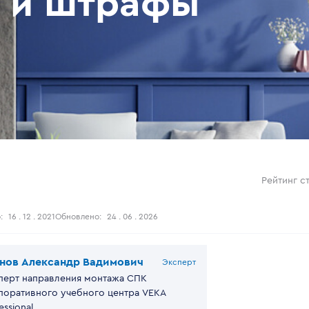
е и штрафы
Рейтинг ст
:
16 . 12 . 2021
Обновлено:
24 . 06 . 2026
нов Александр Вадимович
Эксперт
перт направления монтажа СПК
поративного учебного центра VEKA
essional.