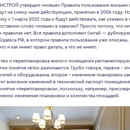
ИНСТРОЙ утвердил «новые» Правила пользования жилыми
дут на смену ныне действующим, принятым в 2006 году. Н
лу с 1 марта 2022 года и будут действовать, как указано в п
ставили слово «новые» в кавычки? Просто потому, что ни
х правилах нет. Все правила дополняют (читай — дублиру
одекса РФ, в котором правила пользования уже описаны,
что и как имеет право делать, а что не имеет.
тво и перепланировка жилого помещения регламентируют
тим понятия четко различаются. Грубо говоря, первое – э
етей и оборудования, второе – изменение планировки как 
ует внесения изменений в технический паспорт помещения
понятие «перепланировка», поскольку, например, присоед
именно изменение планировки и количества площадей.