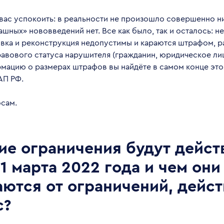
вас успокоить: в реальности не произошло совершенно н
ашных» нововведений нет. Все как было, так и осталось: н
вка и реконструкция недопустимы и караются штрафом, р
равового статуса нарушителя (гражданин, юридическое л
мацию о размерах штрафов вы найдёте в самом конце этой
АП РФ.
осам.
ие ограничения будут дейст
1 марта 2022 года и чем они
аются от ограничений, дей
с?