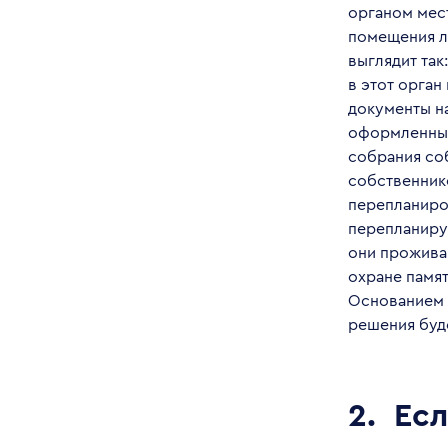
органом мес
помещения л
выглядит так
в этот орган
документы н
оформленный
собрания со
собственник
перепланиро
перепланиру
они прожива
охране памя
Основанием 
решения буд
2.
Есл