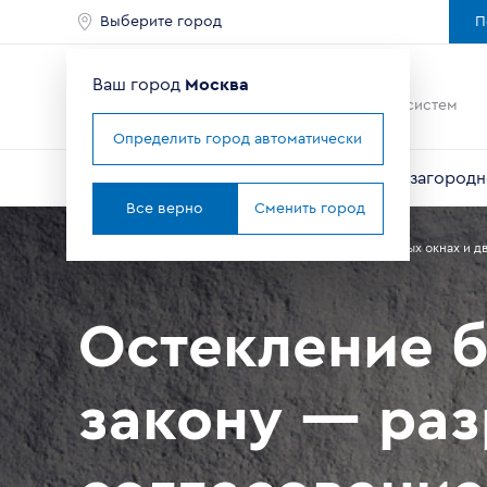
Выберите город
П
Ваш город
Москва
Ведущий мировой
производитель оконных систем
Определить город автоматически
Окна
Балконы и лоджии
Двери
Для загородн
Все верно
Сменить город
Главная
Справочник покупателя
Статьи о пластиковых окнах и д
Остекление б
закону — ра