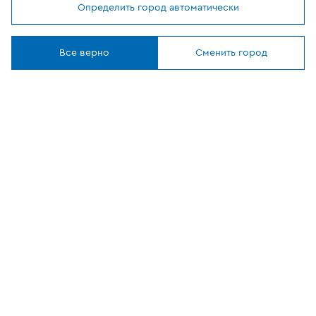
Определить город автоматически
Мы используем
cookies
Где купить
Понятно
Все верно
Сменить город
О компании
Наши приложения
ОФИЦИАЛЬНЫЙ
ПАРТНЕР