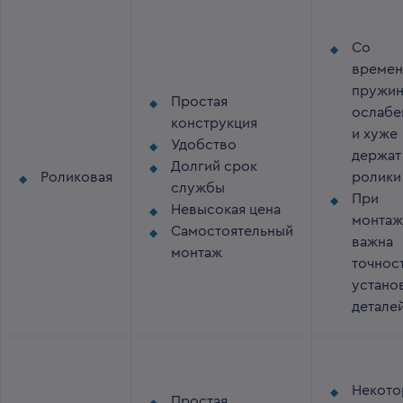
Со
време
пружи
Простая
ослабе
конструкция
и хуже
Удобство
держат
Долгий срок
Роликовая
ролики
службы
При
Невысокая цена
монтаж
Самостоятельный
важна
монтаж
точнос
устано
детале
Некото
Простая