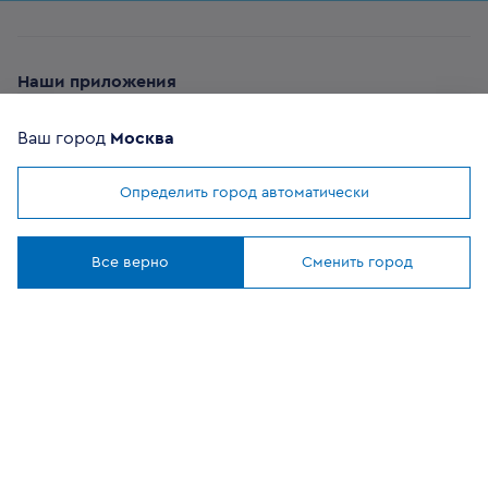
Наши приложения
Ваш город
Москва
Определить город автоматически
Мы используем
cookies
ОФИЦИАЛЬНЫЙ
Понятно
ПАРТНЕР
Все верно
Сменить город
8 (800) 302-20-05
Круглосуточно, бесплатно
Заказать звонок