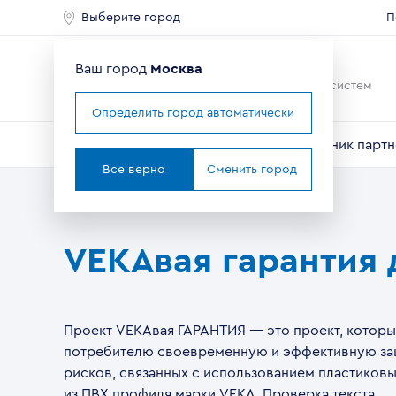
Выберите город
П
Ваш город
Москва
Ведущий мировой
производитель оконных систем
Определить город автоматически
О компании
Профили VEKA
Справочник партн
Все верно
Сменить город
VEKAвая гарантия 
Проект VEKAвая ГАРАНТИЯ — это проект, которы
потребителю своевременную и эффективную за
рисков, связанных с использованием пластиков
из ПВХ профиля марки VEKA. Проверка текста