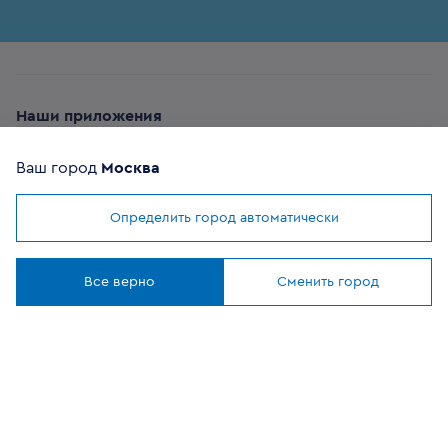
Наши приложения
Ваш город
Москва
Определить город автоматически
Мы используем
cookies
ОФИЦИАЛЬНЫЙ
Понятно
ПАРТНЕР
Все верно
Сменить город
8 (800) 302-20-05
Круглосуточно, бесплатно
Заказать звонок