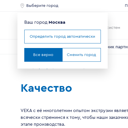
Выберите город
П
Ваш город
Москва
Ведущий мировой
производитель оконных систем
Определить город автоматически
О компании
Профили VEKA
Справочник партн
Все верно
Сменить город
Главная
Партнерам
О компании VEKA
Качество
Качество
VEKA c её многолетним опытом экструзии являет
всячески стремимся к тому, чтобы наши заказчи
этапе производства.