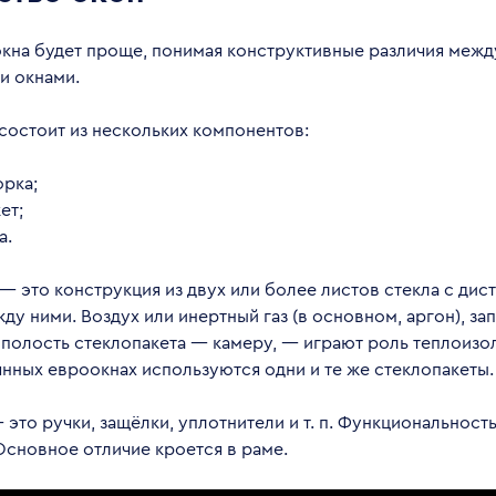
окна будет проще, понимая конструктивные различия меж
и окнами.
состоит из нескольких компонентов:
орка;
ет;
а.
— это конструкция из двух или более листов стекла с ди
ду ними. Воздух или инертный газ (в основном, аргон), з
полость стеклопакета — камеру, — играют роль теплоизол
нных евроокнах используются одни и те же стеклопакеты.
это ручки, защёлки, уплотнители и т. п. Функциональност
Основное отличие кроется в раме.