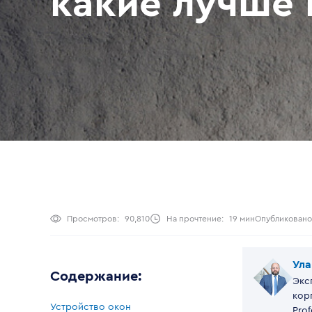
какие лучше
Просмотров:
90,810
На прочтение:
19 мин
Опубликовано
Ула
Содержание:
Экс
кор
Устройство окон
Prof