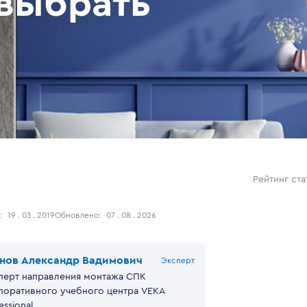
 выбрать
Рейтинг ста
:
19 . 03 . 2019
Обновлено:
07 . 08 . 2026
нов Александр Вадимович
Эксперт
перт направления монтажа СПК
поративного учебного центра VEKA
essional.