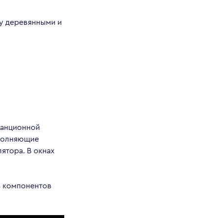
ду деревянными и
станционной
аполняющие
ятора. В окнах
ь компонентов