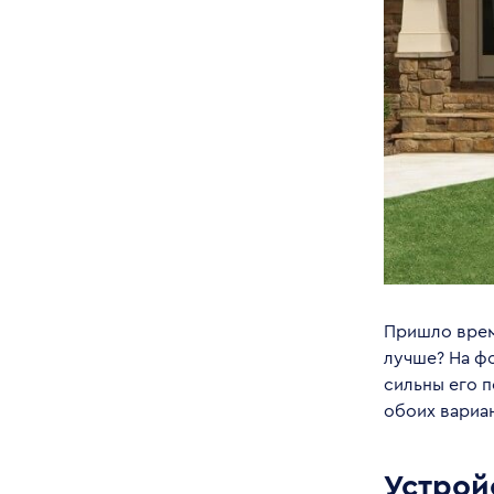
Пришло врем
лучше? На фо
сильны его 
обоих вариа
Устрой