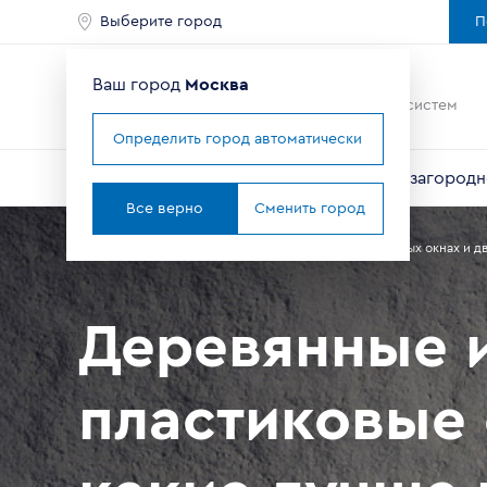
Выберите город
П
Ваш город
Москва
Ведущий мировой
производитель оконных систем
Определить город автоматически
Окна
Балконы и лоджии
Двери
Для загородн
Все верно
Сменить город
Главная
Справочник покупателя
Статьи о пластиковых окнах и д
Деревянные 
пластиковые