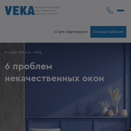
Ведущий мировой
производитель
оконных систем
Стать партнером
Личный кабинет
Сайт VEKA.ru - FAQ
6 проблем
некачественных окон