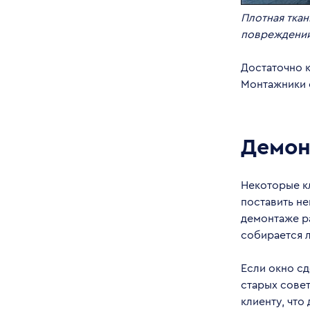
Плотная ткан
повреждени
Достаточно 
Монтажники с
Демон
Некоторые кл
поставить не
демонтаже ра
собирается л
Если окно сд
старых сове
клиенту, что