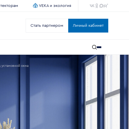
итекторам
VEKA и экология
Стать партнером
Личный кабинет
 установкой окна