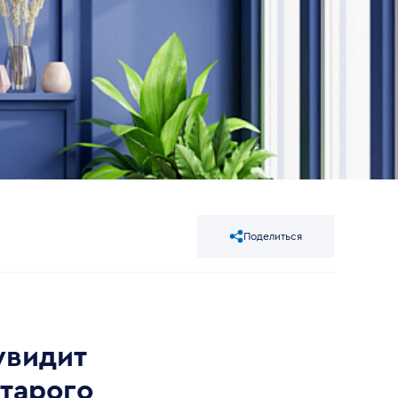
Поделиться
увидит
старого