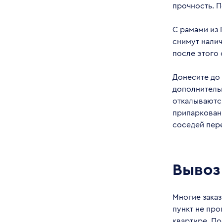
прочность. 
С рамами из 
снимут налич
после этого
Донесите до 
дополнитель
откалываются
припаркован
соседей пере
Вывоз
Многие заказ
пункт не про
квартире. По