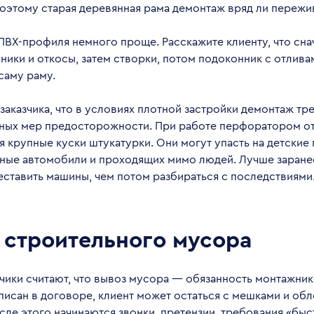
Поэтому старая деревянная рама демонтаж вряд ли пережи
ПВХ-профиля немного проще. Расскажите клиенту, что сна
ники и откосы, затем створки, потом подоконник с отливам
 саму раму.
заказчика, что в условиях плотной застройки демонтаж тр
ных мер предосторожности. При работе перфоратором от
 крупные куски штукатурки. Они могут упасть на детские
ные автомобили и проходящих мимо людей. Лучше заране
ставить машины, чем потом разбираться с последствиями
 строительного мусора
чики считают, что вывоз мусора — обязанность монтажнико
писан в договоре, клиент может остаться с мешками и обл
сле этого начинаются звонки, претензии, требования «быс