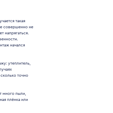
учается такая
ие совершенно не
ет напрягаться.
венности.
онтаж начался
жу: утеплитель,
лучаях
, сколько точно
т много пыли,
ная плёнка или