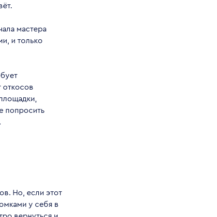
вёт.
чала мастера
и, и только
ебует
 откосов
 площадки,
е попросить
.
в. Но, если этот
омками у себя в
тро вернуться и