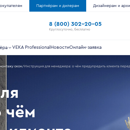
окупателям
Партнёрам и дилерам
Дизайнерам и арх
8 (800) 302-20-05
Круглосуточно, бесплатно
VEKA Professional
Новости
Онлайн-заявка
ёра
монтажу окон
Инструкция для менеджера: о чём предупредить клиента перед
для
 чём