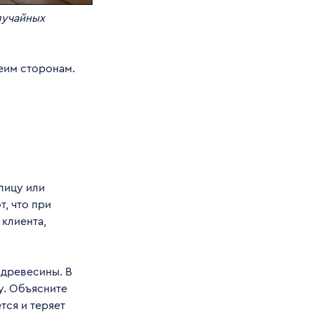
лучайных
еим сторонам.
лицу или
т, что при
 клиента,
 древесины. В
у. Объясните
тся и теряет