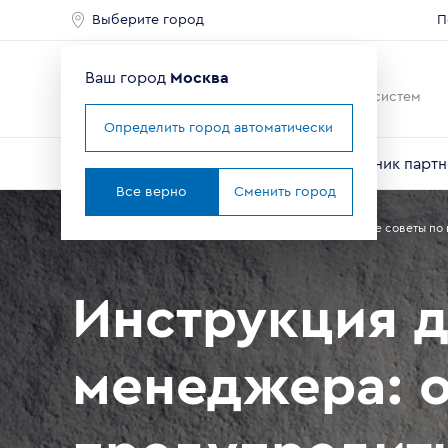
Выберите город
П
Ваш город
Москва
Ведущий мировой
производитель оконных систем
Определить город автоматически
О компании
Профили VEKA
Справочник партн
Все верно
Сменить город
Главная
Партнерам
Справочник партнера
Полезные советы по 
Инструкция 
менеджера: о