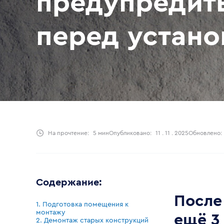
предупредить
перед устано
На прочтение:
5 мин
Опубликовано:
11 . 11 . 2025
Обновлено:
Содержание:
После
1. Подготовка помещения к
монтажу
ещё 3
2. Демонтаж старых конструкций