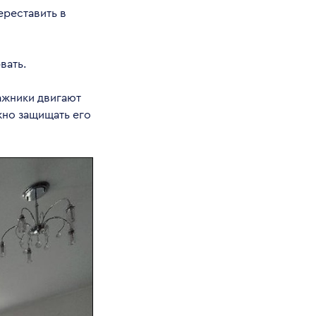
ереставить в
вать.
ажники двигают
жно защищать его