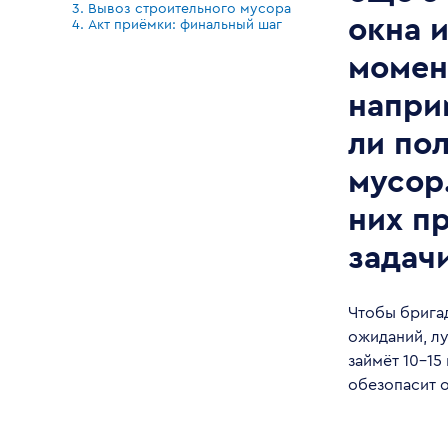
3. Вывоз строительного мусора
окна и
4. Акт приёмки: финальный шаг
момен
напри
ли по
мусор.
них п
задач
Чтобы брига
ожиданий, лу
займёт 10-15
обезопасит 