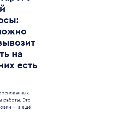
ой
осы:
 можно
 вывозит
ть на
них есть
обоснованных
ы работы. Это
ановки — а ещё