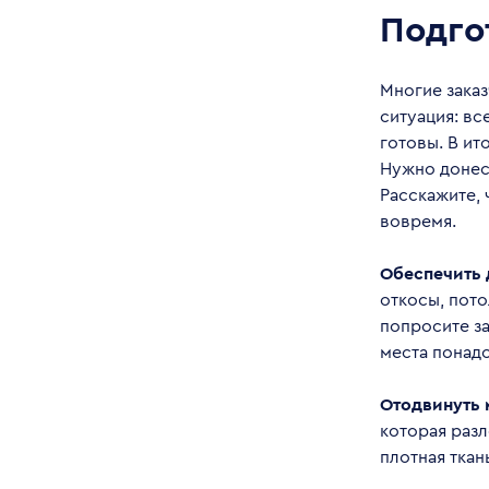
Подго
Многие заказ
ситуация: в
готовы. В ит
Нужно донест
Расскажите, 
вовремя.
Обеспечить 
откосы, пото
попросите за
места понадо
Отодвинуть 
которая разл
плотная ткан