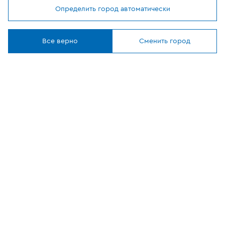
Определить город автоматически
Мы используем
cookies
ОФИЦИАЛЬНЫЙ
Понятно
ПАРТНЕР
Все верно
Сменить город
8 (800) 302-20-05
Круглосуточно, бесплатно
Заказать звонок
108807, г Москва, вн.тер.г муниципальный округ
Филимонковский, ул. Дорожная, 10, строение 11
©
2026
VEKA
Все сайты компании
Политика в отношении персональных данных