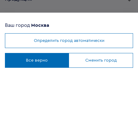
Комплектующие
Ваш город
Москва
Помощь покупателю
Определить город автоматически
Мы используем
cookies
Где купить
Понятно
Все верно
Сменить город
О компании
Наши приложения