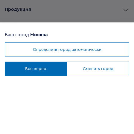
Продукция
Комплектующие
Ваш город
Москва
Помощь покупателю
Определить город автоматически
Мы используем
cookies
Где купить
Понятно
Все верно
Сменить город
О компании
Наши приложения