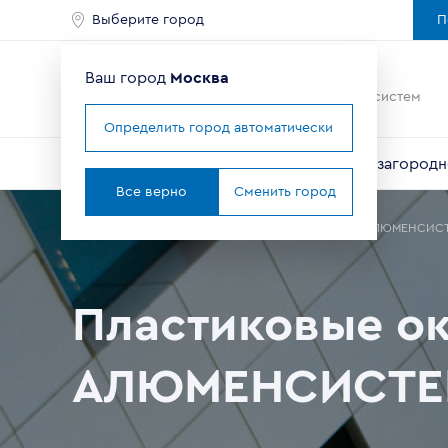
Выберите город
П
Ваш город
Москва
Ведущий мировой
производитель оконных систем
Определить город автоматически
Окна
Балконы и лоджии
Двери
Для загородн
Все верно
Сменить город
Главная
Где купить окна в Москве
Партнеры
ТОО АЛЮМЕНСИС
Пластиковые ок
АЛЮМЕНСИСТ