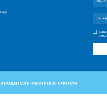
явку
Выра
Ознак
зводитель оконных систем