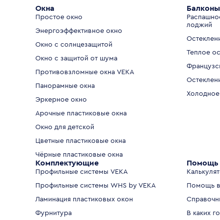
Окна
Балконы
Простое окно
Распашно
лоджий
Энергоэффективное окно
Остеклен
Окно с солнцезащитой
Теплое о
Окно с защитой от шума
Французс
Противовзломные окна VEKA
Остеклен
Панорамные окна
Холодное
Эркерное окно
Арочные пластиковые окна
Окно для детской
Цветные пластиковые окна
Чёрные пластиковые окна
Комплектующие
Помощь 
Профильные системы VEKA
Калькуля
Профильные системы WHS by VEKA
Помощь в
Ламинация пластиковых окон
Справочн
Фурнитура
В каких г