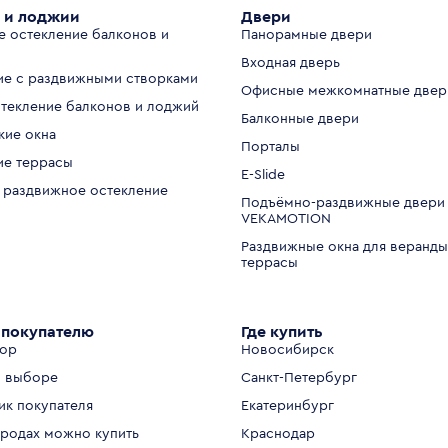
 и лоджии
Двери
е остекление балконов и
Панорамные двери
Входная дверь
ие с раздвижными створками
Офисные межкомнатные двер
стекление балконов и лоджий
Балконные двери
кие окна
Порталы
ие террасы
E-Slide
 раздвижное остекление
Подъёмно-раздвижные двери
VEKAMOTION
Раздвижные окна для веранды
террасы
покупателю
Где купить
тор
Новосибирск
 выборе
Санкт-Петербург
ик покупателя
Екатеринбург
ородах можно купить
Краснодар