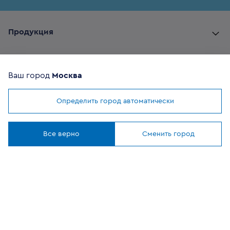
Продукция
Комплектующие
Ваш город
Москва
Помощь покупателю
Определить город автоматически
Мы используем
cookies
Где купить
Понятно
Все верно
Сменить город
О компании
Наши приложения