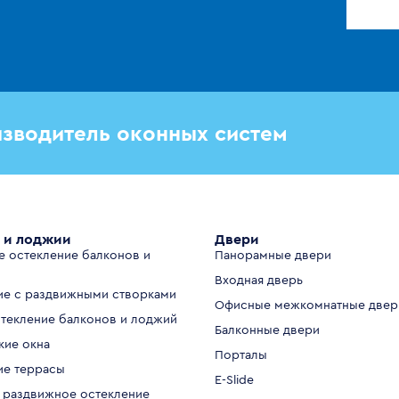
зводитель оконных систем
 и лоджии
Двери
е остекление балконов и
Панорамные двери
Входная дверь
ие с раздвижными створками
Офисные межкомнатные двер
стекление балконов и лоджий
Балконные двери
кие окна
Порталы
ие террасы
E-Slide
 раздвижное остекление