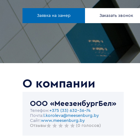
Заявка на замер
Заказать звонок
О компании
ООО «МеезенбургБел»
Телефон:
+375 (33) 632-36-74
Почта:
l.koroleva@meesenburg.by
Сайт:
www.meesenburg.by
Отзывы
(0 голосов)