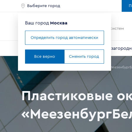
Выберите город
П
Ваш город
Москва
Ведущий мировой
производитель оконных систем
Определить город автоматически
Окна
Балконы и лоджии
Двери
Для загородн
Все верно
Сменить город
Главная
Где купить окна в Москве
Партнеры
ООО «МеезенбургБ
Пластиковые ок
«МеезенбургБе