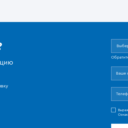
?
Выбер
Обратит
ацию
явку
Выра
Ознак