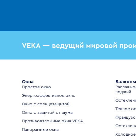
VEKA — ведущий мировой прои
Окна
Балконы
Простое окно
Распашно
лоджий
Энергоэффективное окно
Остеклен
Окно с солнцезащитой
Теплое о
Окно с защитой от шума
Французс
Противовзломные окна VEKA
Остеклен
Панорамные окна
Холодное