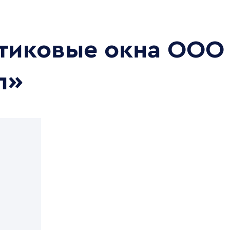
стиковые окна
ООО
л»