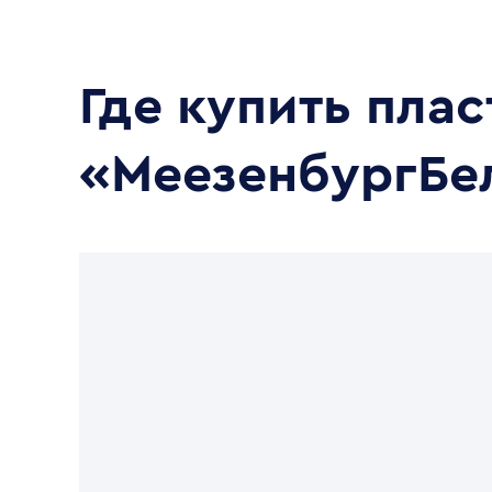
Где купить пла
«МеезенбургБе