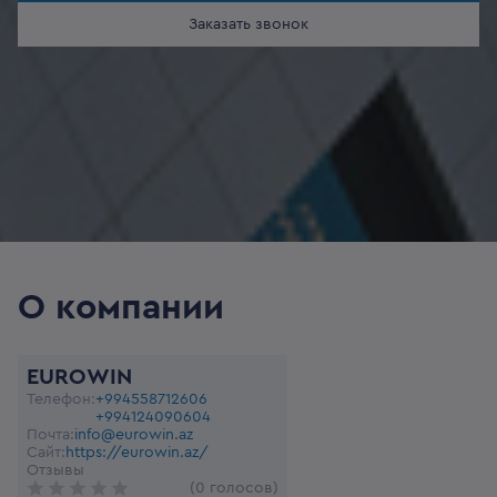
Заказать звонок
О компании
EUROWIN
Телефон:
+994558712606
+994124090604
Почта:
info@eurowin.az
Сайт:
https://eurowin.az/
Отзывы
(0 голосов)