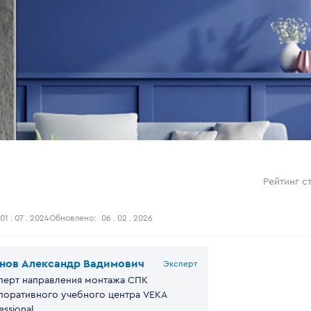
Рейтинг ст
01 . 07 . 2024
Обновлено:
06 . 02 . 2026
нов Александр Вадимович
Эксперт
перт направления монтажа СПК
поративного учебного центра VEKA
essional.