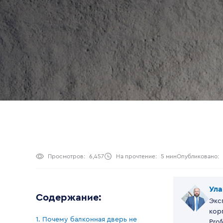
Просмотров:
6,457
На прочтение:
5 мин
Опубликовано:
Ула
Содержание:
Экс
кор
1. Почему балконная дверь не
Prof