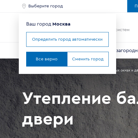
Выберите город
П
Ваш город
Москва
Ведущий мировой
производитель оконных систем
Определить город автоматически
Окна
Балконы и лоджии
Двери
Для загородн
Все верно
Сменить город
Главная
Справочник покупателя
Статьи о пластиковых окнах и д
Утепление б
двери