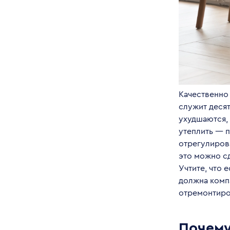
Качественно
служит десят
ухудшаются, 
утеплить — 
отрегулирова
это можно сд
Учтите, что 
должна компа
отремонтиров
Почему