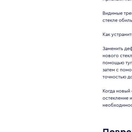
Видимые трещ
стекле обиль
Как устранит
Заменить деф
нового стекл
помощью туп
затем с пом
точностью д
Когда новый 
остекление и
необходимос
Повре