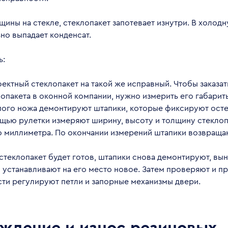
ины на стекле, стеклопакет запотевает изнутри. В холодн
но выпадает конденсат.
ь:
ектный стеклопакет на такой же исправный. Чтобы заказат
опакета в оконной компании, нужно измерить его габариты
ого ножа демонтируют штапики, которые фиксируют осте
ощью рулетки измеряют ширину, высоту и толщину стеклоп
о миллиметра. По окончании измерений штапики возвращаю
стеклопакет будет готов, штапики снова демонтируют, вы
 устанавливают на его место новое. Затем проверяют и п
ти регулируют петли и запорные механизмы двери.
ждение и износ резиновых