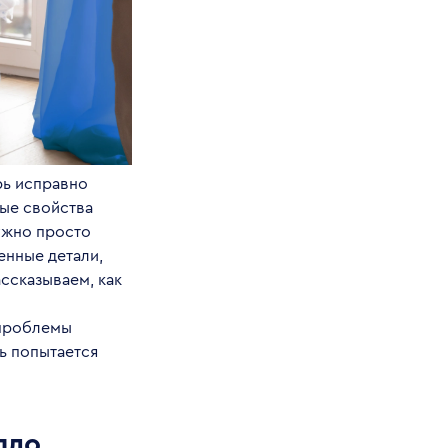
рь исправно
ные свойства
нужно просто
енные детали,
ссказываем, как
 проблемы
ь попытается
пло