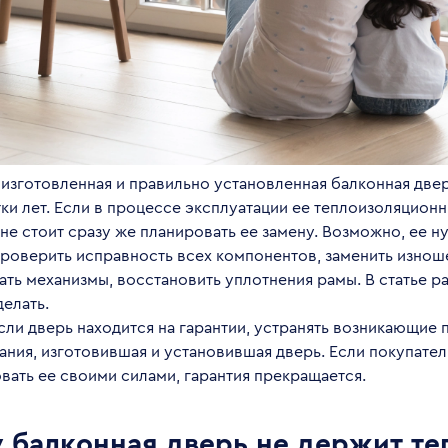
 изготовленная и правильно установленная балконная две
ки лет. Если в процессе эксплуатации ее теплоизоляцион
не стоит сразу же планировать ее замену. Возможно, ее 
проверить исправность всех компонентов, заменить изнош
ть механизмы, восстановить уплотнения рамы. В статье ра
елать.
если дверь находится на гарантии, устранять возникающие
ния, изготовившая и установившая дверь. Если покупател
ать ее своими силами, гарантия прекращается.
 балконная дверь не держит те