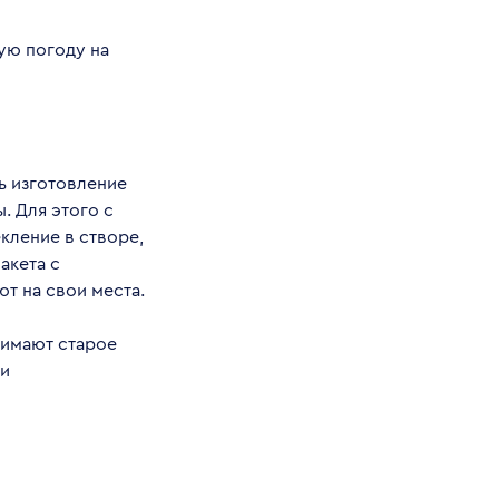
ую погоду на
ь изготовление
. Для этого с
кление в створе,
акета с
т на свои места.
нимают старое
ри