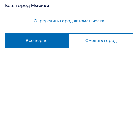
Ваш город
Москва
Определить город автоматически
Мы используем
cookies
ОФИЦИАЛЬНЫЙ
Понятно
ПАРТНЕР
Все верно
Сменить город
8 (800) 302-20-05
Круглосуточно, бесплатно
Заказать звонок
108807, г Москва, вн.тер.г муниципальный округ
Филимонковский, ул. Дорожная, 10, строение 11
©
2026
VEKA