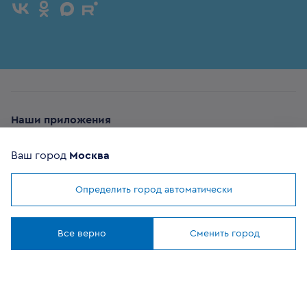
Наши приложения
Ваш город
Москва
Определить город автоматически
Мы используем
cookies
ОФИЦИАЛЬНЫЙ
Понятно
ПАРТНЕР
Все верно
Сменить город
8 (800) 302-20-05
Круглосуточно, бесплатно