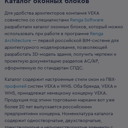
Каталог оконных блоков
Для удобства архитекторов компания VEKA
совместно со специалистами
Renga
Softwarе
разработали каталог оконных блоков, который можно
использовать при работе в программе
Renga
Architecture
— первой российской BIM-системе для
архитектурного моделирования, позволяющей
разработать 3D-модель здания, получить чертежи и
проектную документацию разделов АС/АР,
оформленную по стандартам СПДС.
Каталог содержит настроенные стили окон из ПВХ-
профилей
систем VEKA и WHS. Оба бренда, VEKA и
WHS, принадлежат немецкому концерну VEKA.
Продукция под этими торговыми марками вот уже
более 20 лет выпускается российскими
предприятиями концерна. Номенклатура каталога
содержит одностворчатые, двухстворчатые,
трехстворчатые и четырехстворчатые элементы с