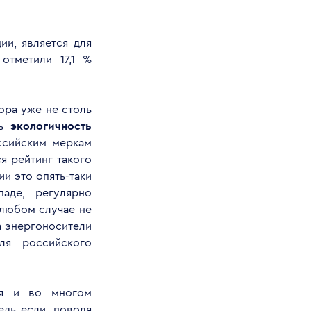
ии, является для
отметили 17,1 %
ора уже не столь
сь
экологичность
оссийским меркам
я рейтинг такого
и это опять-таки
аде, регулярно
 любом случае не
а энергоносители
ля российского
ия и во многом
едь если, поводя