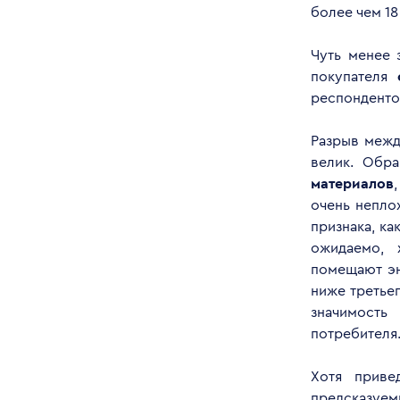
более чем 1
Чуть менее 
покупателя
респонденто
Разрыв межд
велик. Обр
материалов
очень непло
признака, ка
ожидаемо, 
помещают эн
ниже третье
значимость
потребителя
Хотя приве
предсказуемы