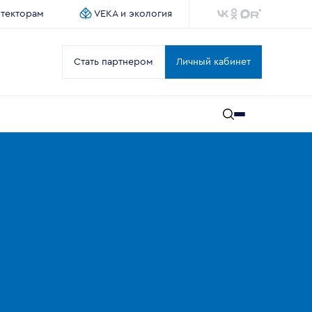
итекторам
VEKA и экология
Стать партнером
Личный кабинет