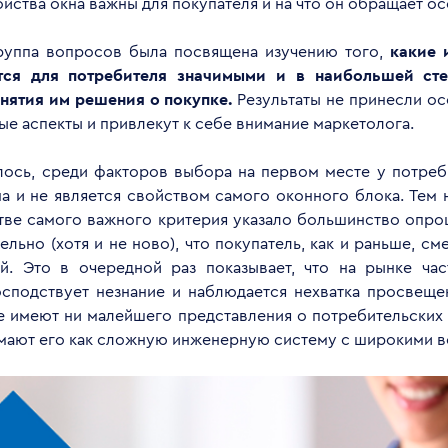
йства окна важны для покупателя и на что он обращает о
руппа вопросов была посвящена изучению того,
какие 
тся для потребителя значимыми и в наибольшей сте
нятия им решения о покупке.
Результаты не принесли о
ые аспекты и привлекут к себе внимание маркетолога.
лось, среди факторов выбора на первом месте у потреб
на и не является свойством самого оконного блока. Тем 
стве самого важного критерия указало большинство опро
ельно (хотя и не ново), что покупатель, как и раньше, с
й. Это в очередной раз показывает, что на рынке час
сподствует незнание и наблюдается нехватка просвеще
не имеют ни малейшего представления о потребительских 
мают его как сложную инженерную систему с широкими 