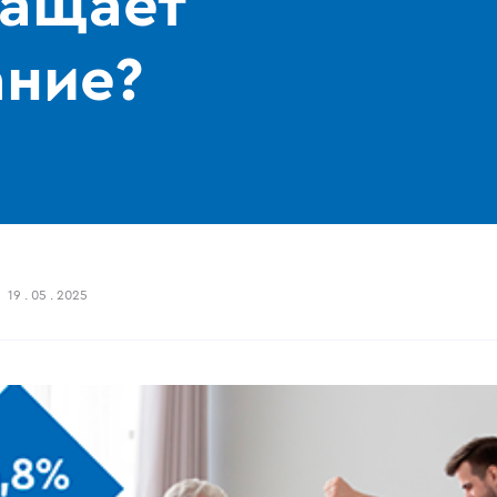
ращает
ание?
19 . 05 . 2025