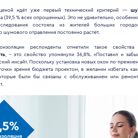
ценой идёт уже первый технический критерий —
шу
а (39,5 % всех опрошенных). Это не удивительно, особенно
следования состояла из жителей больших городо
о шумового отравления постоянно растёт.
изоляции респонденты отметили такое свойства
ть
, – это свойство упомянули 36,8%. «Поставил и за
ский инсайт. Поскольку установка новых окон по-прежнем
точки зрения бюджета проектом, в желании избегать как
оторые были бы связаны с обслуживанием или ремонт
т.