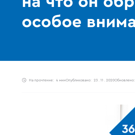
на что он об
особое вним
На прочтение:
4 мин
Опубликовано:
23 . 11 . 2020
Обновлено: