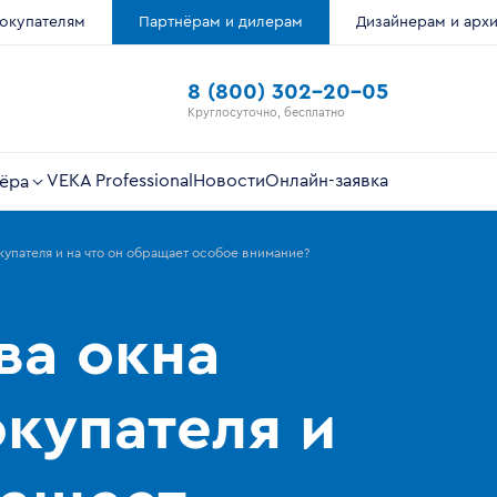
окупателям
Партнёрам и дилерам
Дизайнерам и арх
8 (800) 302-20-05
Круглосуточно, бесплатно
VEKA Professional
Новости
Онлайн-заявка
ёра
купателя и на что он обращает особое внимание?
ва окна
купателя и