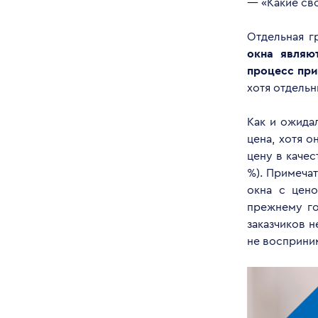
— «Какие сво
Отдельная г
окна являю
процесс при
хотя отдельн
Как и ожида
цена, хотя о
цену в каче
%). Примечат
окна с цено
прежнему го
заказчиков 
не восприни