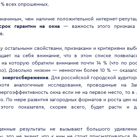
8 % всех опрошенных.
значимым, чем наличие положительной интернет-репутац
срок гарантии на окна
— важность этого признака 
в.
у остальными свойствами, признаками и критериями выб
ащает на себя внимание, что в этом списке появила
, на которую обратили внимание почти 14 % (что по р
хо). Довольно низким — немногим более 10 % — оказалс
к
энергосбережение
. Для российской городской аудитори
хотя аналогичные исследования, проводимые на Зап
ергоэффективность окна если не на первое место, то в
го. По мере развития загородных форматов и роста цен н
 этого показателя, скорее всего, будет расти и д
.
денные результаты не вызывают большого удивлен
, это не значит, что к ним не стоит присматриваться. В