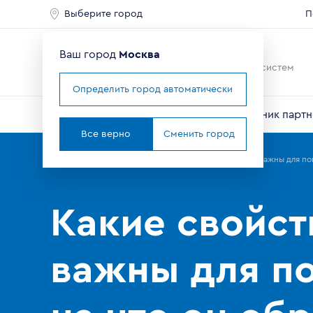
Выберите город
П
Ваш город
Москва
Ведущий мировой
производитель оконных систем
Определить город автоматически
О компании
Профили VEKA
Справочник партн
Все верно
Сменить город
Главная
Партнерам
Новости
Какие свойства окна важны для по
Какие свойст
важны для по