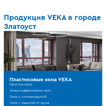
Продукция VEKA в городе
Златоуст
Пластиковые окна VEKA
Простое окно
Энергоэффективное окно
Окно с солнцезащитой
Окно с защитой от шума