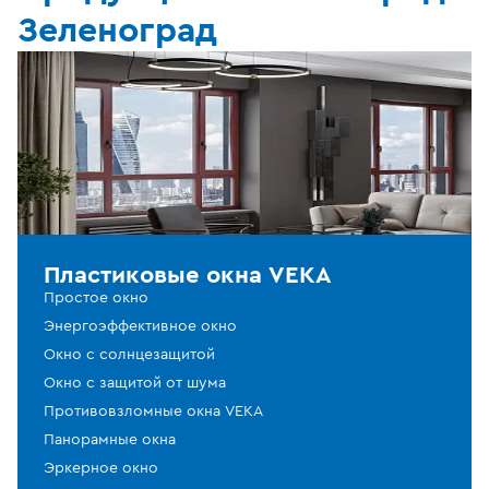
Зеленоград
Пластиковые окна VEKA
Простое окно
Энергоэффективное окно
Окно с солнцезащитой
Окно с защитой от шума
Противовзломные окна VEKA
Панорамные окна
Эркерное окно