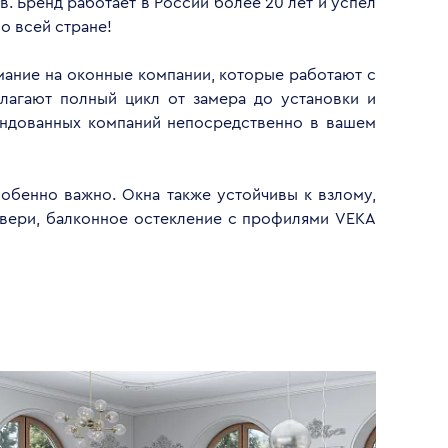
. Бренд работает в России более 20 лет и успел
о всей стране!
имание на оконные компании, которые работают с
лагают полный цикл от замера до установки и
ендованных компаний непосредственно в вашем
обенно важно. Окна также устойчивы к взлому,
двери, балконное остекление с профилями VEKA