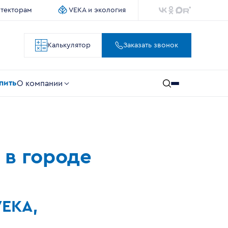
итекторам
VEKA и экология
Калькулятор
Заказать звонок
упить
О компании
 в городе
VEKA,