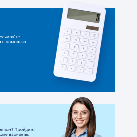
ссчитайте
за с помощью
ением? Пройдите
шие варианты.