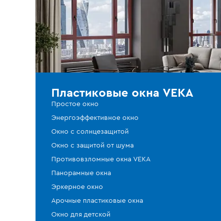
Пластиковые окна VEKA
Простое окно
Энергоэффективное окно
Окно с солнцезащитой
Окно с защитой от шума
Противовзломные окна VEKA
Панорамные окна
Эркерное окно
Арочные пластиковые окна
Окно для детской