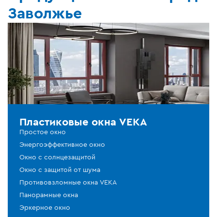
Заволжье
Пластиковые окна VEKA
Простое окно
Энергоэффективное окно
Окно с солнцезащитой
Окно с защитой от шума
Противовзломные окна VEKA
Панорамные окна
Эркерное окно