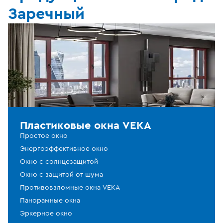
Заречный
Пластиковые окна VEKA
Простое окно
Энергоэффективное окно
Окно с солнцезащитой
Окно с защитой от шума
Противовзломные окна VEKA
Панорамные окна
Эркерное окно