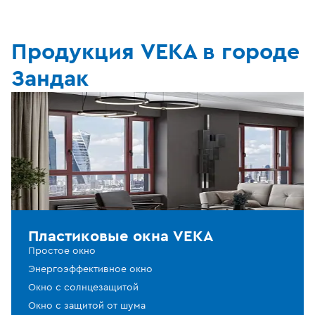
Продукция VEKA в городе
Зандак
Пластиковые окна VEKA
Простое окно
Энергоэффективное окно
Окно с солнцезащитой
Окно с защитой от шума