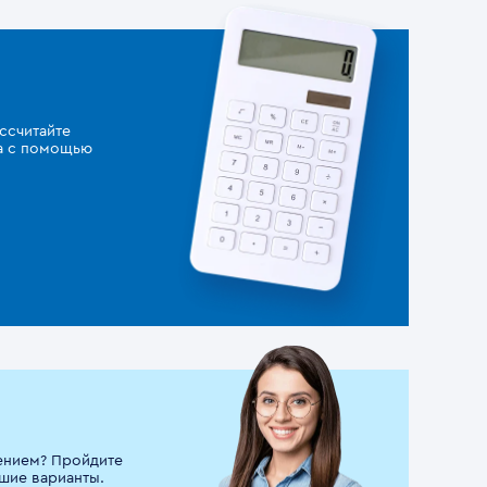
ссчитайте
за с помощью
ением? Пройдите
шие варианты.