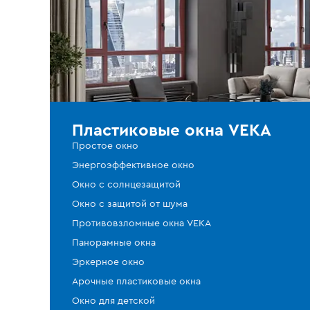
Пластиковые окна VEKA
Простое окно
Энергоэффективное окно
Окно с солнцезащитой
Окно с защитой от шума
Противовзломные окна VEKA
Панорамные окна
Эркерное окно
Арочные пластиковые окна
Окно для детской