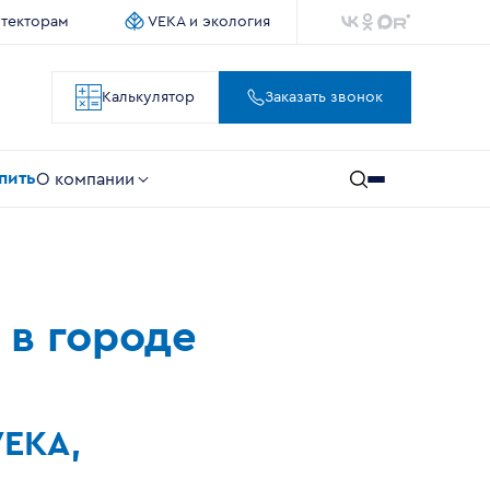
итекторам
VEKA и экология
Калькулятор
Заказать звонок
упить
О компании
 в городе
VEKA,