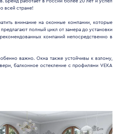
. Бренд работает в России более 20 лет и успел
о всей стране!
ратить внимание на оконные компании, которые
 предлагают полный цикл от замера до установки
 рекомендованных компаний непосредственно в
обенно важно. Окна также устойчивы к взлому,
двери, балконное остекление с профилями VEKA