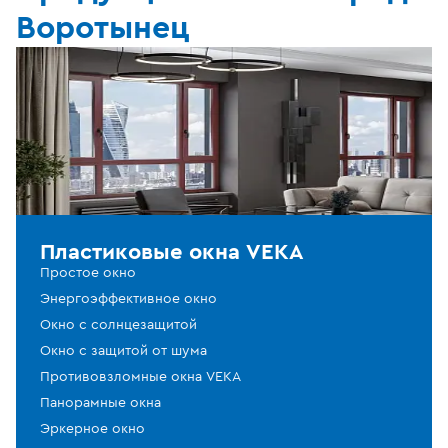
Воротынец
Пластиковые окна VEKA
Простое окно
Энергоэффективное окно
Окно с солнцезащитой
Окно с защитой от шума
Противовзломные окна VEKA
Панорамные окна
Эркерное окно