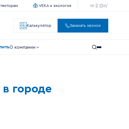
итекторам
VEKA и экология
Калькулятор
Заказать звонок
упить
О компании
 в городе