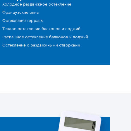
Холодное раздвижное остекление
Французские окна
Остекление террасы
Теплое остекление балконов и лоджий
Распашное остекление балконов и лоджий
Остекление с раздвижными створками