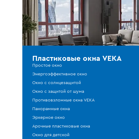
Пластиковые окна VEKA
Простое окно
Энергоэффективное окно
Окно с солнцезащитой
Окно с защитой от шума
Противовзломные окна VEKA
Панорамные окна
Эркерное окно
Арочные пластиковые окна
Окно для детской