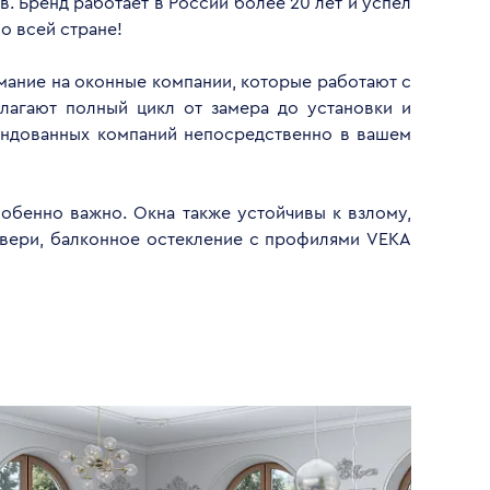
. Бренд работает в России более 20 лет и успел
о всей стране!
имание на оконные компании, которые работают с
лагают полный цикл от замера до установки и
ендованных компаний непосредственно в вашем
обенно важно. Окна также устойчивы к взлому,
двери, балконное остекление с профилями VEKA