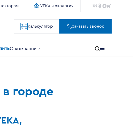
итекторам
VEKA и экология
Калькулятор
Заказать звонок
упить
О компании
 в городе
VEKA,