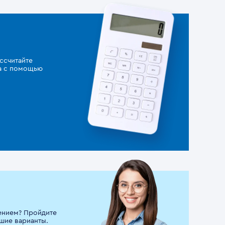
ссчитайте
за с помощью
ением? Пройдите
шие варианты.