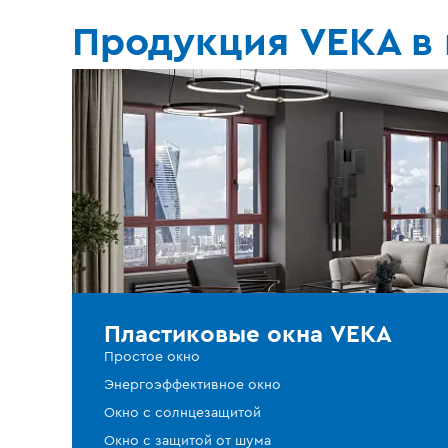
Продукция VEKA в
Пластиковые окна VEKA
Простое окно
Энергоэффективное окно
Окно с солнцезащитой
Окно с защитой от шума