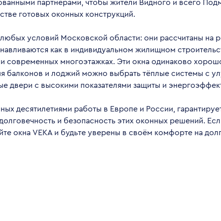
ванными партнёрами, чтобы жители Видного и всего Под
стве готовых оконных конструкций.
любых условий Московской области: они рассчитаны на р
навливаются как в индивидуальном жилищном строительств
х и современных многоэтажках. Эти окна одинаково хорош
я балконов и лоджий можно выбрать тёплые системы с у
е двери с высокими показателями защиты и энергоэффек
ых десятилетиями работы в Европе и России, гарантирует
лговечность и безопасность этих оконных решений. Если
йте окна VEKA и будьте уверены в своём комфорте на долг