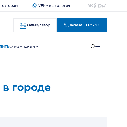
итекторам
VEKA и экология
Калькулятор
Заказать звонок
упить
О компании
 в городе