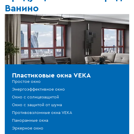
Ванино
Пластиковые окна VEKA
Простое окно
Энергоэффективное окно
Окно с солнцезащитой
Окно с защитой от шума
Противовзломные окна VEKA
Панорамные окна
Эркерное окно