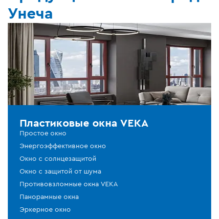
Унеча
Пластиковые окна VEKA
Простое окно
Энергоэффективное окно
Окно с солнцезащитой
Окно с защитой от шума
Противовзломные окна VEKA
Панорамные окна
Эркерное окно