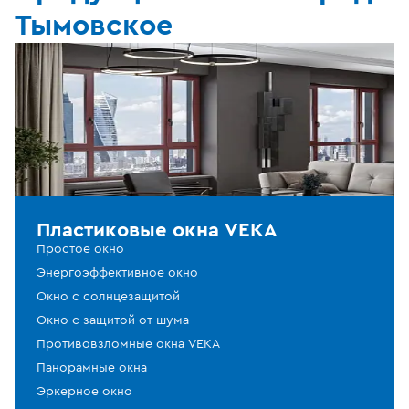
Тымовское
Пластиковые окна VEKA
Простое окно
Энергоэффективное окно
Окно с солнцезащитой
Окно с защитой от шума
Противовзломные окна VEKA
Панорамные окна
Эркерное окно