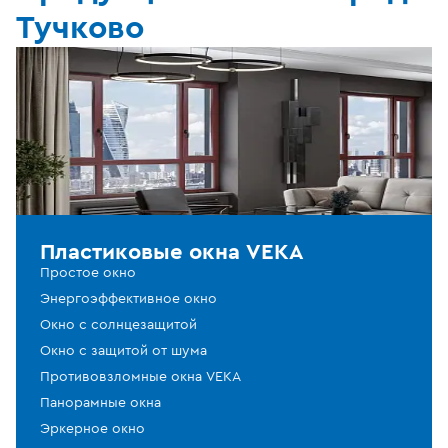
Тучково
Пластиковые окна VEKA
Простое окно
Энергоэффективное окно
Окно с солнцезащитой
Окно с защитой от шума
Противовзломные окна VEKA
Панорамные окна
Эркерное окно