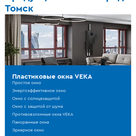
Томск
Пластиковые окна VEKA
Простое окно
Энергоэффективное окно
Окно с солнцезащитой
Окно с защитой от шума
Противовзломные окна VEKA
Панорамные окна
Эркерное окно