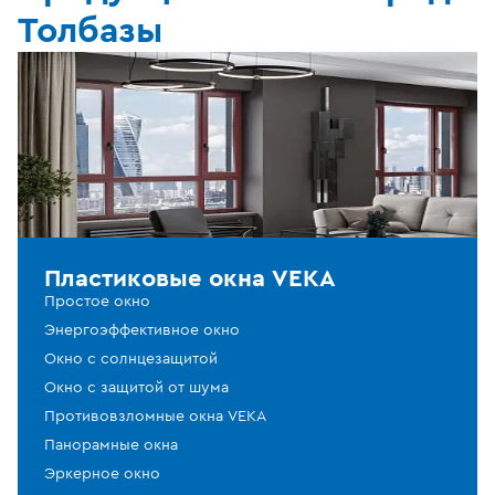
Толбазы
Пластиковые окна VEKA
Простое окно
Энергоэффективное окно
Окно с солнцезащитой
Окно с защитой от шума
Противовзломные окна VEKA
Панорамные окна
Эркерное окно