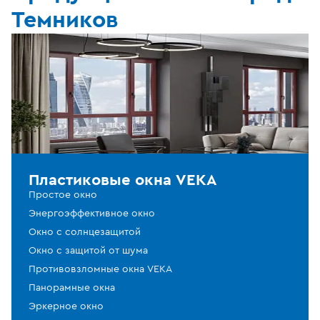
Темников
Пластиковые окна VEKA
Простое окно
Энергоэффективное окно
Окно с солнцезащитой
Окно с защитой от шума
Противовзломные окна VEKA
Панорамные окна
Эркерное окно