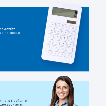
ссчитайте
за с помощью
ением? Пройдите
шие варианты.