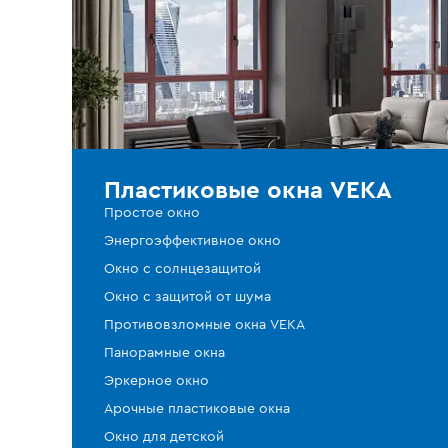
Пластиковые окна VEKA
Простое окно
Энергоэффективное окно
Окно с солнцезащитой
Окно с защитой от шума
Противовзломные окна VEKA
Панорамные окна
Эркерное окно
Арочные пластиковые окна
Окно для детской