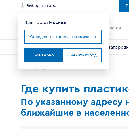
Выберите город
П
Ваш город
Москва
Ведущий мировой
производитель оконных систем
Определить город автоматически
Окна
Балконы и лоджии
Двери
Для загородн
Все верно
Сменить город
Главная
Где купить окна в Москве
Где купить пласти
По указанному адресу 
ближайшие в населенно