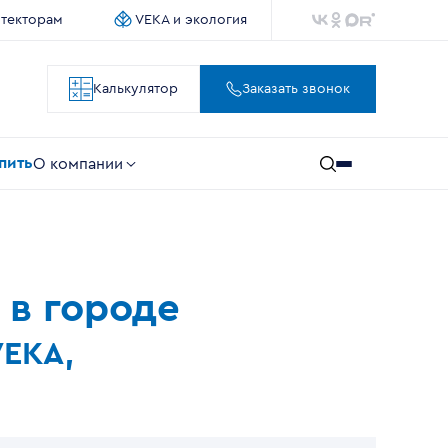
итекторам
VEKA и экология
Калькулятор
Заказать звонок
упить
О компании
 в городе
VEKA,