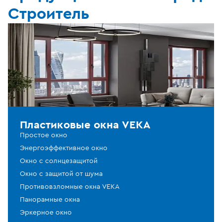
Строитель
Пластиковые окна VEKA
Простое окно
Энергоэффективное окно
Окно с солнцезащитой
Окно с защитой от шума
Противовзломные окна VEKA
Панорамные окна
Эркерное окно